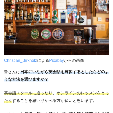
Christian_Birkholz
による
Pixabay
からの画像
皆さんは
日本にいながら英会話を練習するとしたら
どのよ
うな方法を選びますか？
英会話スクールに通ったり
、
オンラインのレッスンをとっ
たり
することを思い浮かべる方が多いと思います。