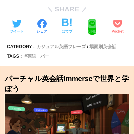
SHARE
ツイート
シェア
はてブ
LINE
Pocket
CATEGORY :
カジュアル英語フレーズ
場面別英会話
TAGS :
英語 バー
バーチャル英会話Immerseで世界と学
ぼう